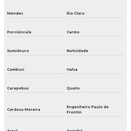
Reparo de impressoras
Mendes
Rio Claro
Reposição de peças para impressoras de grande formato
Sinalização
Porciúncula
Carmo
Sinalização de acessibilidade
Sinalização para eventos
Sumidouro
Natividade
Sinalização externa
Cambuci
Italva
Sinalização informativa
Sinalização interna
Carapebus
Quatis
Sinalização interna para hospitais
Sinalização para lojas
Engenheiro Paulo de
Cardoso Moreira
Frontin
Sinalização visual
Tinta para ampla
Areal
Aperibé