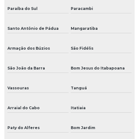
Manutenção preventiva de impressoras
Paraíba do Sul
Paracambi
Manutenção e reparo de impressoras para empresas
Mimaki paraná
Santo Antônio de Pádua
Mangaratiba
Peça para ampla
Armação dos Búzios
São Fidélis
Peça para impressora
Peça para impressora ampla
São João da Barra
Bom Jesus do Itabapoana
Peça para mimaki
Vassouras
Tanguá
Peça para plotter
Peças para impressora eco solvente
Arraial do Cabo
Itatiaia
Peças para impressora uv
Peças para plotter de recorte
Paty do Alferes
Bom Jardim
Peças de reposição para impressoras digitais