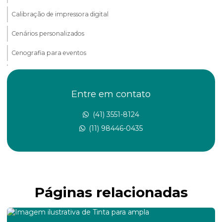
Calibração de impressora digital
Cenários personalizados
Cenografia para eventos
Cenografia para exposições
Cenografia para feiras
Entre em contato
Cenografia para festas
(41) 3551-8124
(11) 98446-0435
Conserto de impressora
Conserto de impressora de grande formato
Conserto de impressoras de grande porte
Páginas relacionadas
Conserto de impressoras de médio e grande formato
Conserto e manutenção de impressora