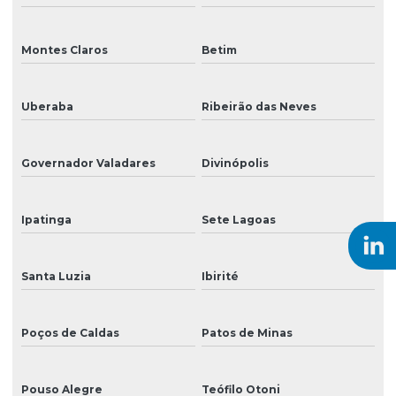
Tinta para impressão em vinil
Tinta para impressora
Montes Claros
Betim
Tinta para mimaki
Uberaba
Ribeirão das Neves
Tinta para plotter
Válvula solenoide para impressoras
Governador Valadares
Divinópolis
Venda de cabeças de impressão para impressoras
Venda de peças para impressoras de grande formato
Ipatinga
Sete Lagoas
Venda de tinta eco solvente para impressão
Santa Luzia
Ibirité
Venda de tinta para impressão digital de grandes formatos
Venda de tinta uv para impressão
Poços de Caldas
Patos de Minas
Pouso Alegre
Teófilo Otoni