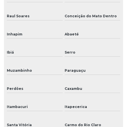
Raul Soares
Conceição do Mato Dentro
Inhapim
Abaeté
Ibiá
Serro
Muzambinho
Paraguaçu
Perdões
Caxambu
Itambacuri
Itapecerica
Santa Vitória
Carmo do Rio Claro