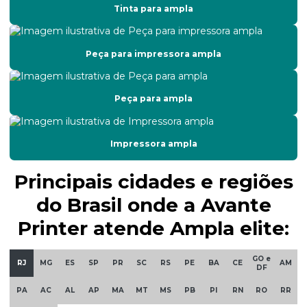
Conserto de placa de controle de impressora
Tinta para ampla
Conserto de placas eletrônicas de impressora
Peça para impressora ampla
Conserto de plotter de impressão
Conserto de plotter de recorte
Peça para ampla
Custo da manutenção corretiva
Empresa de manutenção de impressoras
Impressora ampla
Empresas de manutenção preventiva e corretiva
Principais cidades e regiões
Filtro de tinta
do Brasil onde a Avante
Filtro de tinta para impressoras
Printer atende Ampla elite:
Impressão de adesivos para carros
GO e
RJ
MG
ES
SP
PR
SC
RS
PE
BA
CE
AM
DF
Impressão eco solvente
PA
AC
AL
AP
MA
MT
MS
PB
PI
RN
RO
RR
Impressão em materiais diversos