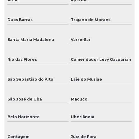
Tinta eco solvente
Duas Barras
Trajano de Moraes
Tinta eco solvente para impressão
Tinta para impressão
Santa Maria Madalena
Varre-Sai
Tinta para impressão em adesivos
Tinta para impressão digital
Rio das Flores
Comendador Levy Gasparian
Tinta para impressão digital solvente
São Sebastião do Alto
Laje do Muriaé
Tinta para impressão em grandes formatos
Tinta para impressão em lonas e tecidos
São José de Ubá
Macuco
Tinta para impressão de placas externas
Belo Horizonte
Uberlândia
Tinta para impressão de rótulos adesivos
Tinta para impressão uv
Contagem
Juiz de Fora