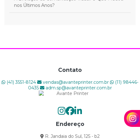
nos Últimos Anos?
A Indústria Gráfica Está em Transformação: Como as
Gráficas Podem Prosperar na Era Digital
A PRECISION CUT é a marca exclusiva da AVANTE
PRINTER
AS TENDÊNCIAS DA IMPRESSÃO DIGITAL
Contato
Como a impressão digital pode melhorar o seu
(41) 3551-8124
vendas@avanteprinter.com.br
(11) 98446-
negócio?
0435
adm.sp@avanteprinter.com.br
Como a Sua Gráfica Pode Ter um Melhor
Engajamento com o Público?
Como Aumentar a Produtividade da Sua Gráfica e
Endereço
Evitar Paradas
R. Jandaia do Sul, 125 - b2
Como criar projetos gráficos impactantes?