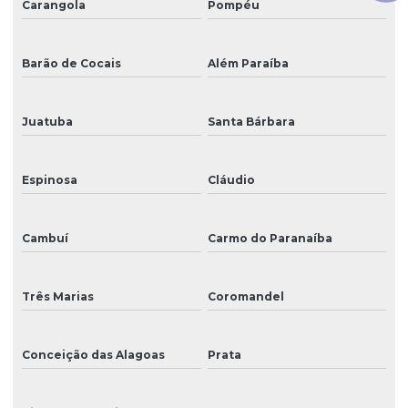
Carangola
Pompéu
Barão de Cocais
Além Paraíba
Juatuba
Santa Bárbara
Espinosa
Cláudio
Cambuí
Carmo do Paranaíba
Três Marias
Coromandel
Conceição das Alagoas
Prata