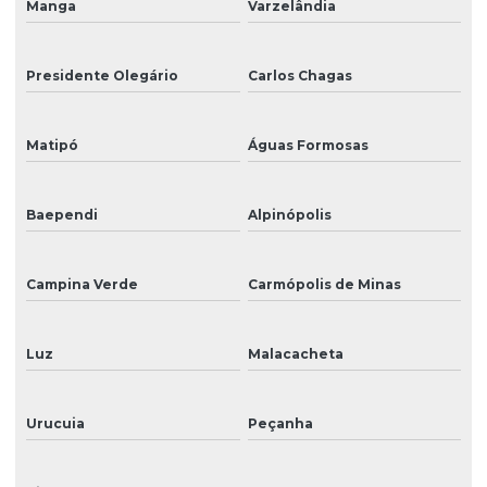
Manga
Varzelândia
Presidente Olegário
Carlos Chagas
Matipó
Águas Formosas
Baependi
Alpinópolis
Campina Verde
Carmópolis de Minas
Luz
Malacacheta
Urucuia
Peçanha