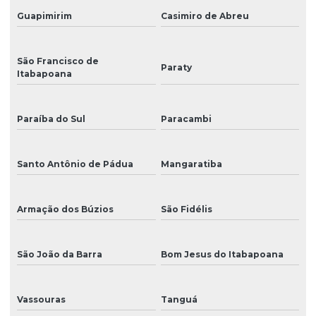
Guapimirim
Casimiro de Abreu
Manutenção preventiva de impressoras
Manutenção e reparo de impressoras para empresas
São Francisco de
Paraty
Itabapoana
Mimaki paraná
Peça para ampla
Paraíba do Sul
Paracambi
Peça para impressora
Peça para impressora ampla
Santo Antônio de Pádua
Mangaratiba
Peça para mimaki
Armação dos Búzios
São Fidélis
Peça para plotter
Peças para impressora eco solvente
São João da Barra
Bom Jesus do Itabapoana
Peças para impressora uv
Peças para plotter de recorte
Vassouras
Tanguá