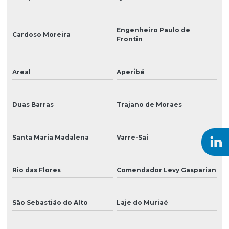
Tinta para ampla
Tinta eco solvente
Engenheiro Paulo de
Cardoso Moreira
Frontin
Tinta eco solvente para impressão
Tinta para impressão
Areal
Aperibé
Tinta para impressão em adesivos
Duas Barras
Trajano de Moraes
Tinta para impressão digital
Tinta para impressão digital solvente
Santa Maria Madalena
Varre-Sai
Tinta para impressão em grandes formatos
Tinta para impressão em lonas e tecidos
Rio das Flores
Comendador Levy Gasparian
Tinta para impressão de placas externas
São Sebastião do Alto
Laje do Muriaé
Tinta para impressão de rótulos adesivos
Tinta para impressão uv