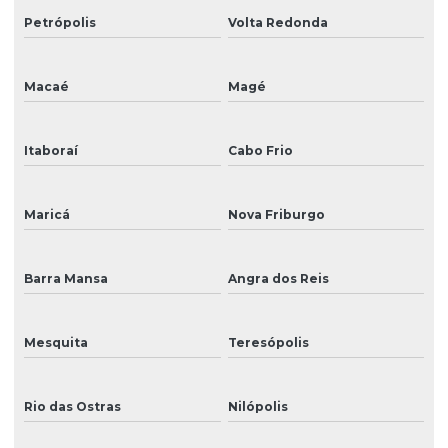
Petrópolis
Volta Redonda
Impressora gráfica
Impressora de grande formato eco solvente
Macaé
Magé
Impressora grande formato solvente
Impressora para impressão em lona
Itaboraí
Cabo Frio
Impressora para impressão em vinil
Maricá
Nova Friburgo
Impressora jato de tinta
Impressora mimaki
Barra Mansa
Angra dos Reis
Impressora para placas externas
Impressora solvente pequena
Mesquita
Teresópolis
Impressora uv
Rio das Ostras
Nilópolis
Manutenção de cabeças de impressão