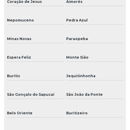
Coração de Jesus
Aimorés
Nepomuceno
Pedra Azul
Minas Novas
Paraopeba
Espera Feliz
Monte Sião
Buritis
Jequitinhonha
São Gonçalo do Sapucaí
São João da Ponte
Belo Oriente
Buritizeiro