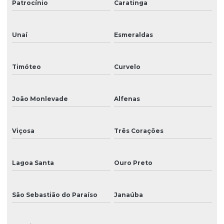
Patrocínio
Caratinga
Unaí
Esmeraldas
Timóteo
Curvelo
João Monlevade
Alfenas
Viçosa
Três Corações
Lagoa Santa
Ouro Preto
São Sebastião do Paraíso
Janaúba