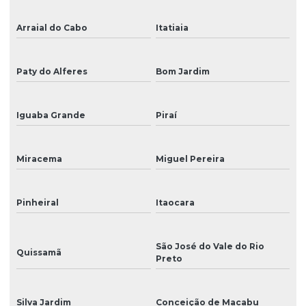
Peças de reposição para impressoras digitais
Arraial do Cabo
Itatiaia
Peças de reposição para plotter de impressão
Placa das cabeças
Paty do Alferes
Bom Jardim
Placa mãe
Placa principal
Iguaba Grande
Piraí
Placas de sinalização
Miracema
Miguel Pereira
Plotter de impressão
Plotter para impressão de grandes formatos
Pinheiral
Itaocara
Plotter de impressão para impressão de banners
São José do Vale do Rio
Plotter de recorte
Quissamã
Preto
Produção de cenários
Reparo de impressora digital
Silva Jardim
Conceição de Macabu