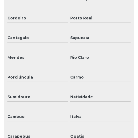
Reparo de impressoras
Cordeiro
Porto Real
Reposição de peças para impressoras de grande formato
Sinalização
Cantagalo
Sapucaia
Sinalização de acessibilidade
Mendes
Rio Claro
Sinalização para eventos
Sinalização externa
Porciúncula
Carmo
Sinalização informativa
Sinalização interna
Sumidouro
Natividade
Sinalização interna para hospitais
Cambuci
Italva
Sinalização para lojas
Sinalização visual
Carapebus
Quatis