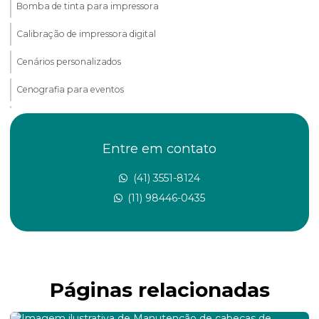
Bomba de tinta para impressora
Calibração de impressora digital
Cenários personalizados
Cenografia para eventos
Cenografia para exposições
Cenografia para feiras
Entre em contato
Cenografia para festas
(41) 3551-8124
(11) 98446-0435
Conserto de impressora
Conserto de impressora de grande formato
Conserto de impressoras de grande porte
Páginas relacionadas
Conserto de impressoras de médio e grande formato
Conserto e manutenção de impressora