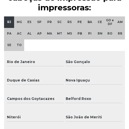
Impressão em materiais diversos
impressoras:
Impressão de rótulos personalizados
GO e
RJ
MG
ES
SP
PR
SC
RS
PE
BA
CE
AM
DF
Impressão em tecidos tratados
PA
AC
AL
AP
MA
MT
MS
PB
PI
RN
RO
RR
Impressão em vinil eco solvente
SE
TO
Impressora ampla
Impressora chinesa
Rio de Janeiro
São Gonçalo
Impressora digital eco solvente
Duque de Caxias
Nova Iguaçu
Impressora digital para rótulos personalizados
Impressora digital solvente
Campos dos Goytacazes
Belford Roxo
Impressora dtg
Impressora eco solvente
Niterói
São João de Meriti
Impressora eco solvente pequena