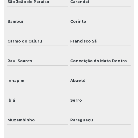
São João do Paraíso
Carandaí
Bambuí
Corinto
Carmo do Cajuru
Francisco Sá
Raul Soares
Conceição do Mato Dentro
Inhapim
Abaeté
Ibiá
Serro
Muzambinho
Paraguaçu