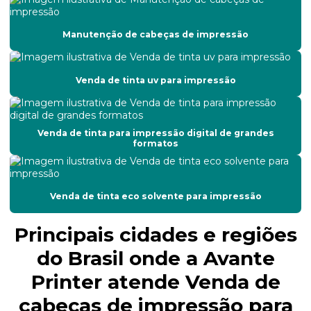
Conserto de placa de controle de impressora
Manutenção de cabeças de impressão
Conserto de placas eletrônicas de impressora
Conserto de plotter de impressão
Venda de tinta uv para impressão
Conserto de plotter de recorte
Custo da manutenção corretiva
Venda de tinta para impressão digital de grandes
formatos
Empresa de manutenção de impressoras
Empresas de manutenção preventiva e corretiva
Venda de tinta eco solvente para impressão
Filtro de tinta
Principais cidades e regiões
Filtro de tinta para impressoras
do Brasil onde a Avante
Impressão de adesivos para carros
Printer atende Venda de
Impressão eco solvente
cabeças de impressão para