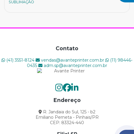
SUBLIMAÇÃO
U.V
FLAT BAD
HÍBRIDA
ROLO A ROLO
Contato
(41) 3551-8124
vendas@avanteprinter.com.br
(11) 98446-
0435
adm.sp@avanteprinter.com.br
Endereço
R. Jandaia do Sul, 125 - b2
Emiliano Perneta - Pinhais/PR
CEP: 83324-440