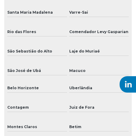
Tinta para impressão digital
Santa Maria Madalena
Varre-Sai
Tinta para impressão digital solvente
Rio das Flores
Comendador Levy Gasparian
Tinta para impressão em grandes formatos
Tinta para impressão em lonas e tecidos
São Sebastião do Alto
Laje do Muriaé
Tinta para impressão de placas externas
Tinta para impressão de rótulos adesivos
São José de Ubá
Macuco
Tinta para impressão uv
Belo Horizonte
Uberlândia
Tinta para impressão em vinil
Tinta para impressora
Contagem
Juiz de Fora
Tinta para mimaki
Montes Claros
Betim
Tinta para plotter