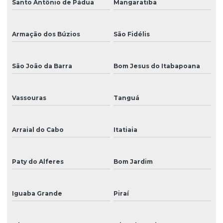
Santo Antônio de Pádua
Mangaratiba
Peça para impressora
Peça para impressora ampla
Armação dos Búzios
São Fidélis
Peça para mimaki
Peça para plotter
São João da Barra
Bom Jesus do Itabapoana
Peças para impressora eco solvente
Vassouras
Tanguá
Peças para impressora uv
Peças para plotter de recorte
Arraial do Cabo
Itatiaia
Peças de reposição para impressoras digitais
Peças de reposição para plotter de impressão
Paty do Alferes
Bom Jardim
Placa das cabeças
Iguaba Grande
Piraí
Placa mãe
Placa principal