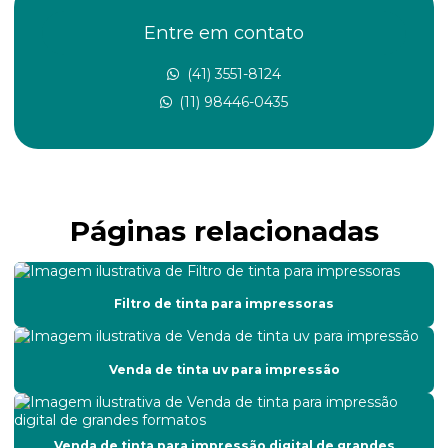
Cenografia para feiras
Entre em contato
Cenografia para festas
(41) 3551-8124
(11) 98446-0435
Conserto de impressora
Conserto de impressora de grande formato
Conserto de impressoras de grande porte
Páginas relacionadas
Conserto de impressoras de médio e grande formato
Conserto e manutenção de impressora
Conserto de placa de controle de impressora
Filtro de tinta para impressoras
Conserto de placas eletrônicas de impressora
Venda de tinta uv para impressão
Conserto de plotter de impressão
Conserto de plotter de recorte
Venda de tinta para impressão digital de grandes