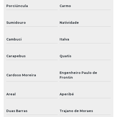
Sinalização para eventos
Porciúncula
Carmo
Sinalização externa
Sumidouro
Natividade
Sinalização informativa
Sinalização interna
Cambuci
Italva
Sinalização interna para hospitais
Sinalização para lojas
Carapebus
Quatis
Sinalização visual
Engenheiro Paulo de
Tinta para ampla
Cardoso Moreira
Frontin
Tinta eco solvente
Areal
Aperibé
Tinta eco solvente para impressão
Tinta para impressão
Duas Barras
Trajano de Moraes
Tinta para impressão em adesivos