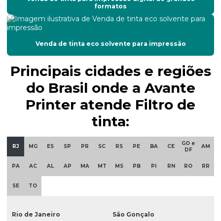
Custo da manutenção corretiva
formatos
Empresa de manutenção de impressoras
Empresas de manutenção preventiva e corretiva
Venda de tinta eco solvente para impressão
Filtro de tinta
Principais cidades e regiões
Filtro de tinta para impressoras
do Brasil onde a Avante
Printer atende Filtro de
Impressão de adesivos para carros
tinta:
Impressão eco solvente
Impressão em materiais diversos
GO e
RJ
MG
ES
SP
PR
SC
RS
PE
BA
CE
AM
DF
Impressão de rótulos personalizados
PA
AC
AL
AP
MA
MT
MS
PB
PI
RN
RO
RR
Impressão em tecidos tratados
SE
TO
Impressão em vinil eco solvente
Rio de Janeiro
São Gonçalo
Impressora ampla