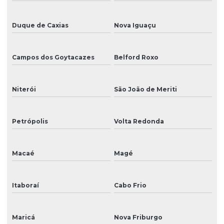
Impressora chinesa
Duque de Caxias
Nova Iguaçu
Impressora digital eco solvente
Impressora digital para rótulos personalizados
Campos dos Goytacazes
Belford Roxo
Impressora digital solvente
Niterói
São João de Meriti
Impressora dtg
Impressora eco solvente
Petrópolis
Volta Redonda
Impressora eco solvente pequena
Impressora gráfica
Macaé
Magé
Impressora de grande formato eco solvente
Itaboraí
Cabo Frio
Impressora grande formato solvente
Impressora para impressão em lona
Maricá
Nova Friburgo