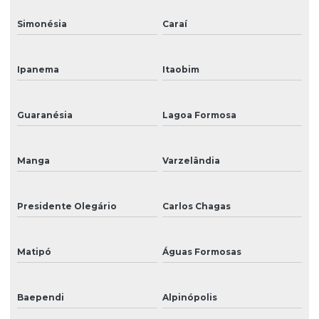
Simonésia
Caraí
Ipanema
Itaobim
Guaranésia
Lagoa Formosa
Manga
Varzelândia
Presidente Olegário
Carlos Chagas
Matipó
Águas Formosas
Baependi
Alpinópolis