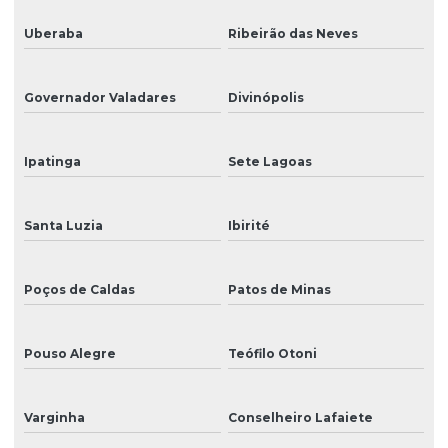
Válvula solenoide para impressoras
Uberaba
Ribeirão das Neves
Venda de cabeças de impressão para impressoras
Venda de peças para impressoras de grande formato
Governador Valadares
Divinópolis
Venda de tinta eco solvente para impressão
Ipatinga
Sete Lagoas
Venda de tinta para impressão digital de grandes formatos
Venda de tinta uv para impressão
Santa Luzia
Ibirité
Poços de Caldas
Patos de Minas
Pouso Alegre
Teófilo Otoni
Varginha
Conselheiro Lafaiete