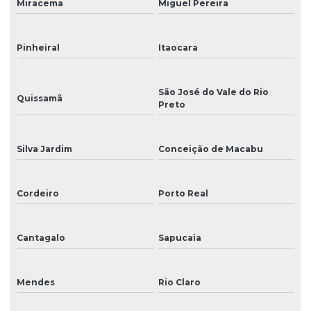
Miracema
Miguel Pereira
Placas de sinalização
Pinheiral
Itaocara
Plotter de impressão
Plotter para impressão de grandes formatos
São José do Vale do Rio
Quissamã
Plotter de impressão para impressão de banners
Preto
Plotter de recorte
Silva Jardim
Conceição de Macabu
Produção de cenários
Reparo de impressora digital
Cordeiro
Porto Real
Reparo de impressoras
Reposição de peças para impressoras de grande formato
Cantagalo
Sapucaia
Sinalização
Mendes
Rio Claro
Sinalização de acessibilidade