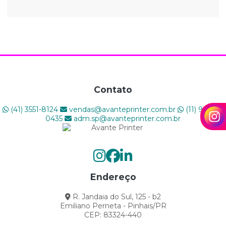
A Indústria Gráfica Está em Transformação: Como as
Gráficas Podem Prosperar na Era Digital
A PRECISION CUT é a marca exclusiva da AVANTE
PRINTER
AS TENDÊNCIAS DA IMPRESSÃO DIGITAL
Contato
Como a impressão digital pode melhorar o seu
(41) 3551-8124
vendas@avanteprinter.com.br
(11) 98446-
negócio?
0435
adm.sp@avanteprinter.com.br
Como a Sua Gráfica Pode Ter um Melhor
Engajamento com o Público?
Como Aumentar a Produtividade da Sua Gráfica e
Endereço
Evitar Paradas
R. Jandaia do Sul, 125 - b2
Como criar projetos gráficos impactantes?
Emiliano Perneta - Pinhais/PR
CEP: 83324-440
Como Escolher a Melhor Impressora para Sua Gráfica: