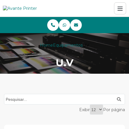
Home
Equipamentos
U.V
U.V
Exibir
Por página