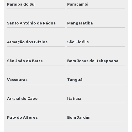
Manutenção e reparo de impressoras para empresas
Paraíba do Sul
Paracambi
Mimaki paraná
Santo Antônio de Pádua
Mangaratiba
Peça para ampla
Peça para impressora
Armação dos Búzios
São Fidélis
Peça para impressora ampla
Peça para mimaki
São João da Barra
Bom Jesus do Itabapoana
Peça para plotter
Vassouras
Tanguá
Peças para impressora eco solvente
Peças para impressora uv
Arraial do Cabo
Itatiaia
Peças para plotter de recorte
Peças de reposição para impressoras digitais
Paty do Alferes
Bom Jardim
Peças de reposição para plotter de impressão