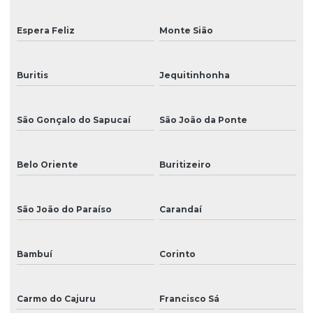
Espera Feliz
Monte Sião
Buritis
Jequitinhonha
São Gonçalo do Sapucaí
São João da Ponte
Belo Oriente
Buritizeiro
São João do Paraíso
Carandaí
Bambuí
Corinto
Carmo do Cajuru
Francisco Sá