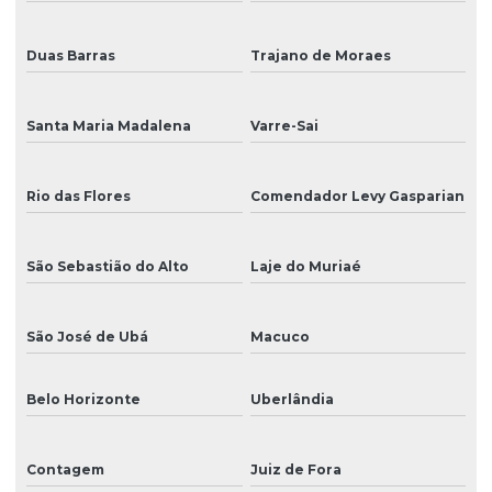
Tinta eco solvente para impressão
Duas Barras
Trajano de Moraes
Tinta para impressão
Tinta para impressão em adesivos
Santa Maria Madalena
Varre-Sai
Tinta para impressão digital
Tinta para impressão digital solvente
Rio das Flores
Comendador Levy Gasparian
Tinta para impressão em grandes formatos
São Sebastião do Alto
Laje do Muriaé
Tinta para impressão em lonas e tecidos
Tinta para impressão de placas externas
São José de Ubá
Macuco
Tinta para impressão de rótulos adesivos
Belo Horizonte
Uberlândia
Tinta para impressão uv
Tinta para impressão em vinil
Contagem
Juiz de Fora