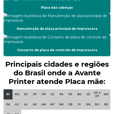
Placa das cabeças
Conserto de plotter de impressão
Conserto de plotter de recorte
Manutenção de placa principal de impressora
Custo da manutenção corretiva
Empresa de manutenção de impressoras
Empresas de manutenção preventiva e corretiva
Conserto de placa de controle de impressora
Filtro de tinta
Principais cidades e regiões
Filtro de tinta para impressoras
do Brasil onde a Avante
Printer atende Placa mãe:
Impressão de adesivos para carros
Impressão eco solvente
GO e
RJ
MG
ES
SP
PR
SC
RS
PE
BA
CE
AM
DF
Impressão em materiais diversos
PA
AC
AL
AP
MA
MT
MS
PB
PI
RN
RO
RR
Impressão de rótulos personalizados