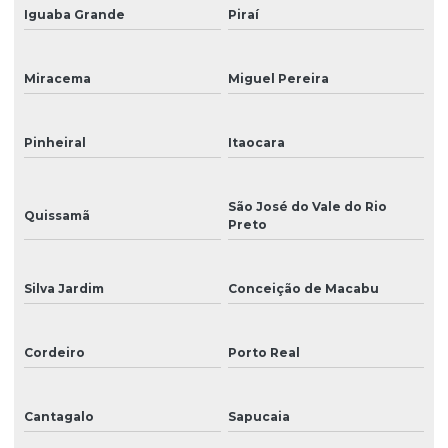
Iguaba Grande
Piraí
Placa das cabeças
Placa mãe
Miracema
Miguel Pereira
Placa principal
Placas de sinalização
Pinheiral
Itaocara
Plotter de impressão
São José do Vale do Rio
Quissamã
Plotter para impressão de grandes formatos
Preto
Plotter de impressão para impressão de banners
Silva Jardim
Conceição de Macabu
Plotter de recorte
Produção de cenários
Cordeiro
Porto Real
Reparo de impressora digital
Reparo de impressoras
Cantagalo
Sapucaia