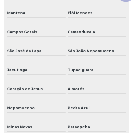
Mantena
Elói Mendes
Campos Gerais
Camanducaia
São José da Lapa
São João Nepomuceno
Jacutinga
Tupaciguara
Coração de Jesus
Aimorés
Nepomuceno
Pedra Azul
Minas Novas
Paraopeba