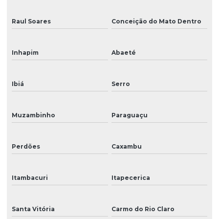
Raul Soares
Conceição do Mato Dentro
Inhapim
Abaeté
Ibiá
Serro
Muzambinho
Paraguaçu
Perdões
Caxambu
Itambacuri
Itapecerica
Santa Vitória
Carmo do Rio Claro