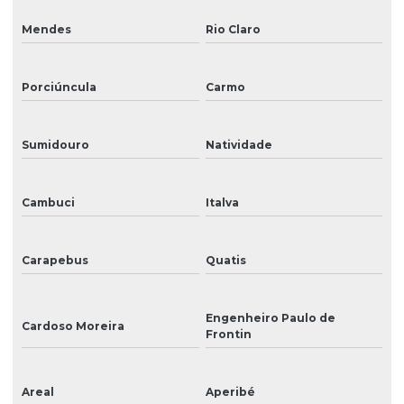
Reposição de peças para impressoras de grande formato
Mendes
Rio Claro
Sinalização
Sinalização de acessibilidade
Porciúncula
Carmo
Sinalização para eventos
Sinalização externa
Sumidouro
Natividade
Sinalização informativa
Cambuci
Italva
Sinalização interna
Sinalização interna para hospitais
Carapebus
Quatis
Sinalização para lojas
Engenheiro Paulo de
Sinalização visual
Cardoso Moreira
Frontin
Tinta para ampla
Tinta eco solvente
Areal
Aperibé