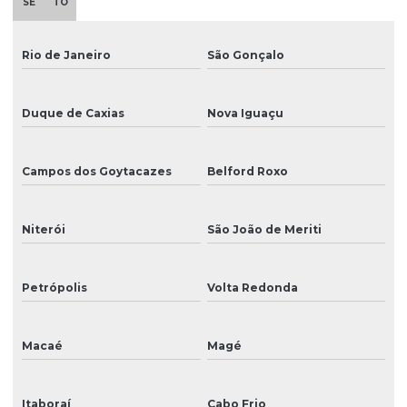
SE
TO
Impressão em tecidos tratados
Impressão em vinil eco solvente
Rio de Janeiro
São Gonçalo
Impressora ampla
Duque de Caxias
Nova Iguaçu
Impressora chinesa
Impressora digital eco solvente
Campos dos Goytacazes
Belford Roxo
Impressora digital para rótulos personalizados
Niterói
São João de Meriti
Impressora digital solvente
Impressora dtg
Petrópolis
Volta Redonda
Impressora eco solvente
Impressora eco solvente pequena
Macaé
Magé
Impressora gráfica
Itaboraí
Cabo Frio