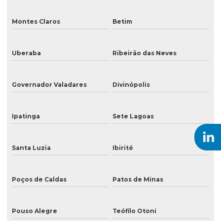
Tinta para impressora
Tinta para mimaki
Montes Claros
Betim
Tinta para plotter
Uberaba
Ribeirão das Neves
Válvula solenoide para impressoras
Venda de cabeças de impressão para impressoras
Governador Valadares
Divinópolis
Venda de peças para impressoras de grande formato
Ipatinga
Sete Lagoas
Venda de tinta eco solvente para impressão
Venda de tinta para impressão digital de grandes formatos
Santa Luzia
Ibirité
Venda de tinta uv para impressão
Poços de Caldas
Patos de Minas
Pouso Alegre
Teófilo Otoni