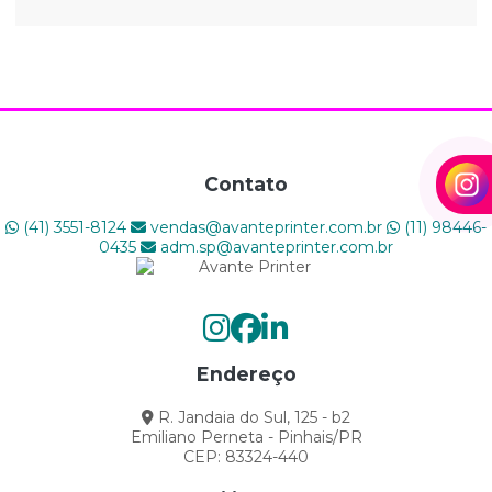
A Indústria Gráfica Está em Transformação: Como as
Gráficas Podem Prosperar na Era Digital
A PRECISION CUT é a marca exclusiva da AVANTE
PRINTER
AS TENDÊNCIAS DA IMPRESSÃO DIGITAL
Contato
Como a impressão digital pode melhorar o seu
(41) 3551-8124
vendas@avanteprinter.com.br
(11) 98446-
negócio?
0435
adm.sp@avanteprinter.com.br
Como a Sua Gráfica Pode Ter um Melhor
Engajamento com o Público?
Como Aumentar a Produtividade da Sua Gráfica e
Endereço
Evitar Paradas
R. Jandaia do Sul, 125 - b2
Como criar projetos gráficos impactantes?
Emiliano Perneta - Pinhais/PR
CEP: 83324-440
Como Escolher a Melhor Impressora para Sua Gráfica: