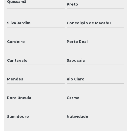
Quissamã
Preto
Plotter de recorte
Produção de cenários
Silva Jardim
Conceição de Macabu
Reparo de impressora digital
Cordeiro
Porto Real
Reparo de impressoras
Reposição de peças para impressoras de grande formato
Cantagalo
Sapucaia
Sinalização
Sinalização de acessibilidade
Mendes
Rio Claro
Sinalização para eventos
Porciúncula
Carmo
Sinalização externa
Sinalização informativa
Sumidouro
Natividade
Sinalização interna