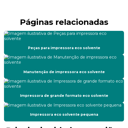
Conserto de impressoras de grande porte
Páginas relacionadas
Conserto de impressoras de médio e grande formato
Conserto e manutenção de impressora
Conserto de placa de controle de impressora
Peças para impressora eco solvente
Conserto de placas eletrônicas de impressora
Conserto de plotter de impressão
Manutenção de impressora eco solvente
Conserto de plotter de recorte
Custo da manutenção corretiva
Impressora de grande formato eco solvente
Empresa de manutenção de impressoras
Empresas de manutenção preventiva e corretiva
Impressora eco solvente pequena
Filtro de tinta