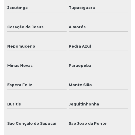
Jacutinga
Tupaciguara
Coração de Jesus
Aimorés
Nepomuceno
Pedra Azul
Minas Novas
Paraopeba
Espera Feliz
Monte Sião
Buritis
Jequitinhonha
São Gonçalo do Sapucaí
São João da Ponte