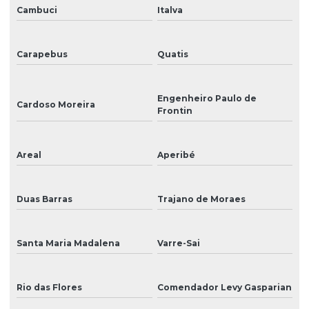
Sinalização interna para hospitais
Cambuci
Italva
Sinalização para lojas
Carapebus
Quatis
Sinalização visual
Tinta para ampla
Engenheiro Paulo de
Cardoso Moreira
Frontin
Tinta eco solvente
Tinta eco solvente para impressão
Areal
Aperibé
Tinta para impressão
Tinta para impressão em adesivos
Duas Barras
Trajano de Moraes
Tinta para impressão digital
Santa Maria Madalena
Varre-Sai
Tinta para impressão digital solvente
Tinta para impressão em grandes formatos
Rio das Flores
Comendador Levy Gasparian
Tinta para impressão em lonas e tecidos