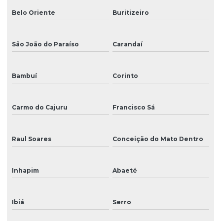
Belo Oriente
Buritizeiro
São João do Paraíso
Carandaí
Bambuí
Corinto
Carmo do Cajuru
Francisco Sá
Raul Soares
Conceição do Mato Dentro
Inhapim
Abaeté
Ibiá
Serro