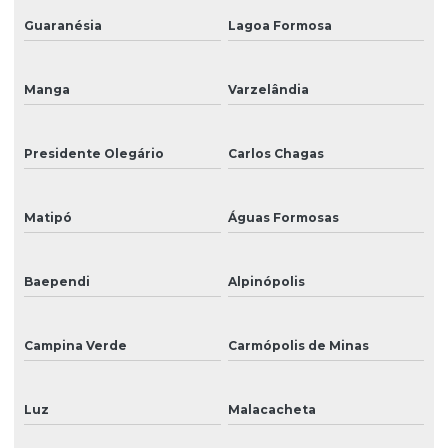
Guaranésia
Lagoa Formosa
Manga
Varzelândia
Presidente Olegário
Carlos Chagas
Matipó
Águas Formosas
Baependi
Alpinópolis
Campina Verde
Carmópolis de Minas
Luz
Malacacheta