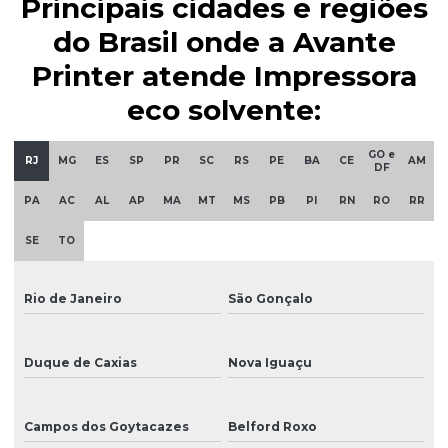
Principais cidades e regiões
Filtro de tinta para impressoras
do Brasil onde a Avante
Impressão de adesivos para carros
Printer atende Impressora
Impressão eco solvente
eco solvente:
Impressão em materiais diversos
GO e
RJ
MG
ES
SP
PR
SC
RS
PE
BA
CE
AM
Impressão de rótulos personalizados
DF
PA
AC
AL
AP
MA
MT
MS
PB
PI
RN
RO
RR
Impressão em tecidos tratados
SE
TO
Impressão em vinil eco solvente
Impressora ampla
Rio de Janeiro
São Gonçalo
Impressora chinesa
Impressora digital eco solvente
Duque de Caxias
Nova Iguaçu
Impressora digital para rótulos personalizados
Campos dos Goytacazes
Belford Roxo
Impressora digital solvente