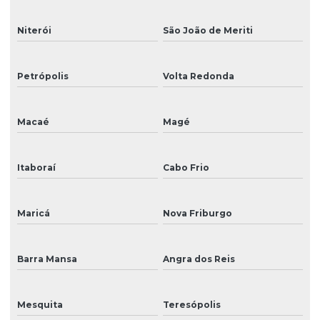
Impressora dtg
Niterói
São João de Meriti
Impressora eco solvente
Petrópolis
Volta Redonda
Impressora eco solvente pequena
Impressora gráfica
Macaé
Magé
Impressora de grande formato eco solvente
Impressora grande formato solvente
Itaboraí
Cabo Frio
Impressora para impressão em lona
Maricá
Nova Friburgo
Impressora para impressão em vinil
Impressora jato de tinta
Barra Mansa
Angra dos Reis
Impressora mimaki
Impressora para placas externas
Mesquita
Teresópolis