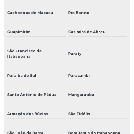
Manutenção de plotter de impressão
Cachoeiras de Macacu
Rio Bonito
Manutenção de plotter de recorte
Guapimirim
Casimiro de Abreu
Manutenção preventiva e corretiva
Manutenção preventiva de impressoras
São Francisco de
Paraty
Manutenção e reparo de impressoras para empresas
Itabapoana
Mimaki paraná
Paraíba do Sul
Paracambi
Peça para ampla
Peça para impressora
Santo Antônio de Pádua
Mangaratiba
Peça para impressora ampla
Armação dos Búzios
São Fidélis
Peça para mimaki
Peça para plotter
São João da Barra
Bom Jesus do Itabapoana