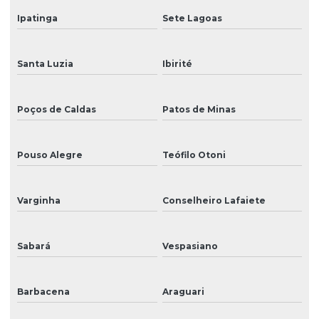
Venda de tinta para impressão digital de grandes formatos
Ipatinga
Sete Lagoas
Venda de tinta uv para impressão
Santa Luzia
Ibirité
Poços de Caldas
Patos de Minas
Pouso Alegre
Teófilo Otoni
Varginha
Conselheiro Lafaiete
Sabará
Vespasiano
Barbacena
Araguari