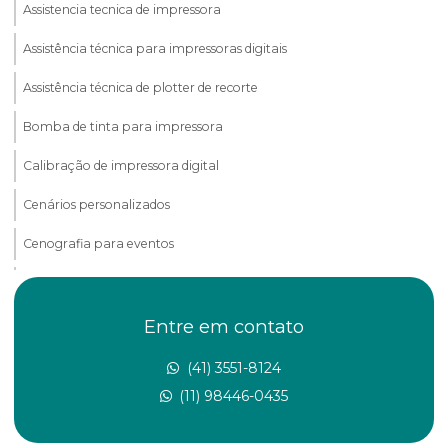
Assistencia tecnica de impressora
Assistência técnica para impressoras digitais
Assistência técnica de plotter de recorte
Bomba de tinta para impressora
Calibração de impressora digital
Cenários personalizados
Cenografia para eventos
Cenografia para exposições
Cenografia para feiras
Entre em contato
Cenografia para festas
(41) 3551-8124
(11) 98446-0435
Conserto de impressora
Conserto de impressora de grande formato