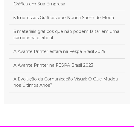
Gráfica em Sua Empresa
5 Impressos Gráficos que Nunca Saem de Moda
6 materiais gráficos que não podem faltar em uma
campanha eleitoral
A Avante Printer estará na Fespa Brasil 2025
A Avante Printer na FESPA Brasil 2023
A Evolução da Comunicação Visual: O Que Mudou
nos Últimos Anos?
A Indústria Gráfica Está em Transformação: Como as
Gráficas Podem Prosperar na Era Digital
A PRECISION CUT é a marca exclusiva da AVANTE
PRINTER