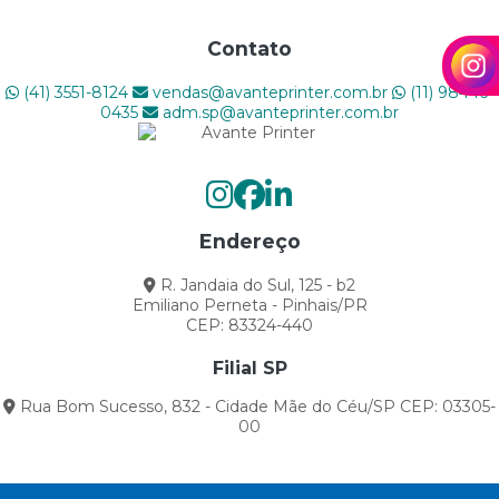
AS TENDÊNCIAS DA IMPRESSÃO DIGITAL
Contato
Como a impressão digital pode melhorar o seu
(41) 3551-8124
vendas@avanteprinter.com.br
(11) 98446-
negócio?
0435
adm.sp@avanteprinter.com.br
Como a Sua Gráfica Pode Ter um Melhor
Engajamento com o Público?
Como Aumentar a Produtividade da Sua Gráfica e
Endereço
Evitar Paradas
R. Jandaia do Sul, 125 - b2
Como criar projetos gráficos impactantes?
Emiliano Perneta - Pinhais/PR
CEP: 83324-440
Como Escolher a Melhor Impressora para Sua Gráfica:
Filial SP
Guia Completo
Rua Bom Sucesso, 832 - Cidade Mãe do Céu/SP CEP: 03305-
Como Está o Mercado de Comunicação Visual para
00
2025: Tendências e Inovações
Como o IA impacta na comunicação visual nas