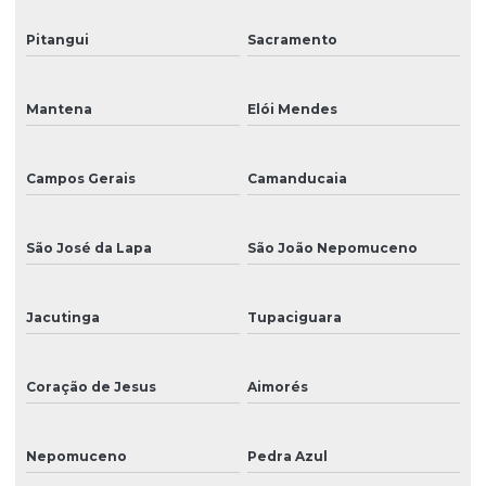
Pitangui
Sacramento
Mantena
Elói Mendes
Campos Gerais
Camanducaia
São José da Lapa
São João Nepomuceno
Jacutinga
Tupaciguara
Coração de Jesus
Aimorés
Nepomuceno
Pedra Azul