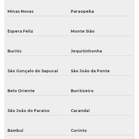
Minas Novas
Paraopeba
Espera Feliz
Monte Sião
Buritis
Jequitinhonha
São Gonçalo do Sapucaí
São João da Ponte
Belo Oriente
Buritizeiro
São João do Paraíso
Carandaí
Bambuí
Corinto