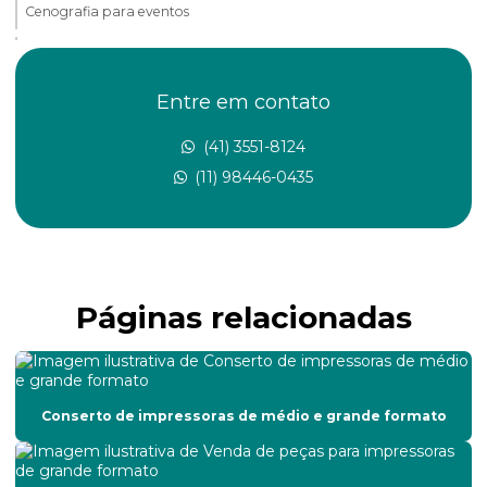
Cenografia para eventos
Cenografia para exposições
Cenografia para feiras
Entre em contato
Cenografia para festas
(41) 3551-8124
(11) 98446-0435
Conserto de impressora
Conserto de impressora de grande formato
Conserto de impressoras de grande porte
Páginas relacionadas
Conserto de impressoras de médio e grande formato
Conserto e manutenção de impressora
Conserto de placa de controle de impressora
Conserto de impressoras de médio e grande formato
Conserto de placas eletrônicas de impressora
Conserto de plotter de impressão