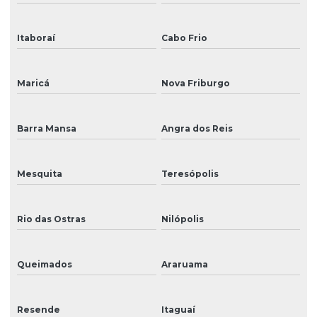
Impressora para impressão em lona
Itaboraí
Cabo Frio
Impressora para impressão em vinil
Impressora jato de tinta
Maricá
Nova Friburgo
Impressora mimaki
Barra Mansa
Angra dos Reis
Impressora para placas externas
Impressora solvente pequena
Mesquita
Teresópolis
Impressora uv
Manutenção de cabeças de impressão
Rio das Ostras
Nilópolis
Manutenção corretiva de impressoras
Queimados
Araruama
Manutenção corretiva e preventiva
Manutenção de impressora
Resende
Itaguaí