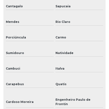
Cantagalo
Sapucaia
Sinalização de acessibilidade
Sinalização para eventos
Mendes
Rio Claro
Sinalização externa
Sinalização informativa
Porciúncula
Carmo
Sinalização interna
Sumidouro
Natividade
Sinalização interna para hospitais
Sinalização para lojas
Cambuci
Italva
Sinalização visual
Tinta para ampla
Carapebus
Quatis
Tinta eco solvente
Engenheiro Paulo de
Cardoso Moreira
Tinta eco solvente para impressão
Frontin