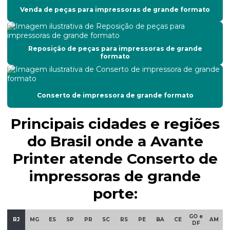
Venda de peças para impressoras de grande formato
Conserto de plotter de recorte
Custo da manutenção corretiva
Reposição de peças para impressoras de grande
Empresa de manutenção de impressoras
formato
Empresas de manutenção preventiva e corretiva
Conserto de impressora de grande formato
Filtro de tinta
Filtro de tinta para impressoras
Principais cidades e regiões
Impressão de adesivos para carros
do Brasil onde a Avante
Printer atende Conserto de
Impressão eco solvente
impressoras de grande
Impressão em materiais diversos
porte:
Impressão de rótulos personalizados
Impressão em tecidos tratados
GO e
RJ
MG
ES
SP
PR
SC
RS
PE
BA
CE
AM
DF