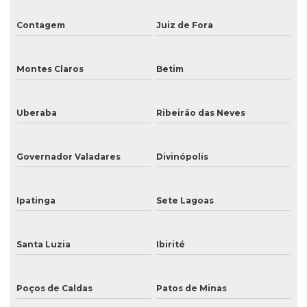
Tinta para plotter
Contagem
Juiz de Fora
Válvula solenoide para impressoras
Montes Claros
Betim
Venda de cabeças de impressão para impressoras
Venda de peças para impressoras de grande formato
Uberaba
Ribeirão das Neves
Venda de tinta eco solvente para impressão
Governador Valadares
Divinópolis
Venda de tinta para impressão digital de grandes formatos
Venda de tinta uv para impressão
Ipatinga
Sete Lagoas
Santa Luzia
Ibirité
Poços de Caldas
Patos de Minas