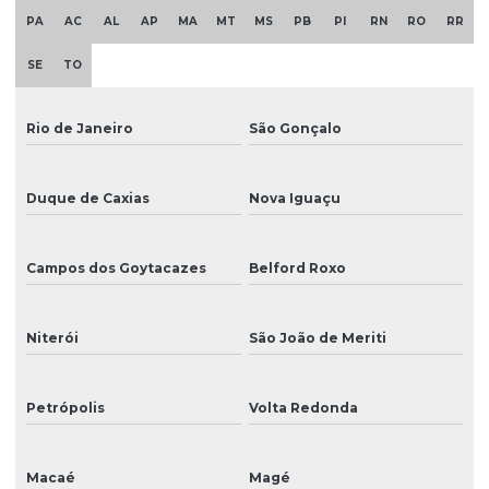
Impressão em vinil eco solvente
PA
AC
AL
AP
MA
MT
MS
PB
PI
RN
RO
RR
Impressora ampla
SE
TO
Impressora chinesa
Rio de Janeiro
São Gonçalo
Impressora digital eco solvente
Impressora digital para rótulos personalizados
Duque de Caxias
Nova Iguaçu
Impressora digital solvente
Impressora dtg
Campos dos Goytacazes
Belford Roxo
Impressora eco solvente
Niterói
São João de Meriti
Impressora eco solvente pequena
Impressora gráfica
Petrópolis
Volta Redonda
Impressora de grande formato eco solvente
Macaé
Magé
Impressora grande formato solvente