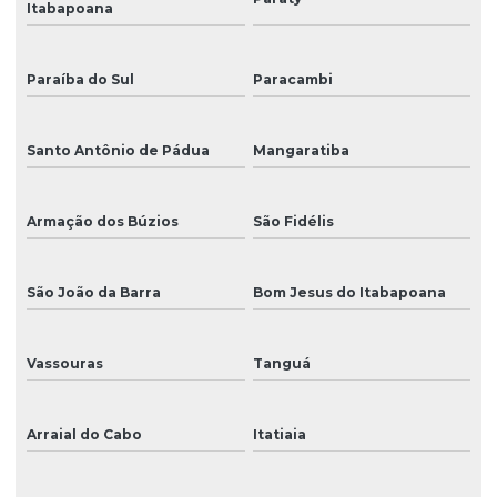
Itabapoana
Peça para ampla
Peça para impressora
Paraíba do Sul
Paracambi
Peça para impressora ampla
Santo Antônio de Pádua
Mangaratiba
Peça para mimaki
Peça para plotter
Armação dos Búzios
São Fidélis
Peças para impressora eco solvente
São João da Barra
Bom Jesus do Itabapoana
Peças para impressora uv
Peças para plotter de recorte
Vassouras
Tanguá
Peças de reposição para impressoras digitais
Peças de reposição para plotter de impressão
Arraial do Cabo
Itatiaia
Placa das cabeças