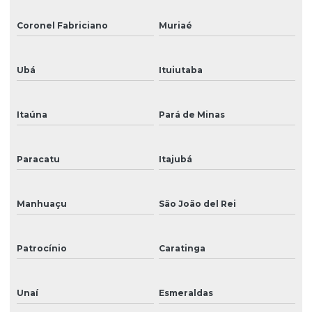
Coronel Fabriciano
Muriaé
Ubá
Ituiutaba
Itaúna
Pará de Minas
Paracatu
Itajubá
Manhuaçu
São João del Rei
Patrocínio
Caratinga
Unaí
Esmeraldas