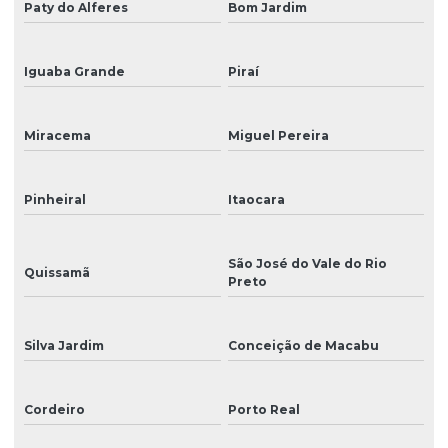
Paty do Alferes
Bom Jardim
Placa mãe
Placa principal
Iguaba Grande
Piraí
Placas de sinalização
Plotter de impressão
Miracema
Miguel Pereira
Plotter para impressão de grandes formatos
Pinheiral
Itaocara
Plotter de impressão para impressão de banners
Plotter de recorte
São José do Vale do Rio
Quissamã
Preto
Produção de cenários
Reparo de impressora digital
Silva Jardim
Conceição de Macabu
Reparo de impressoras
Reposição de peças para impressoras de grande formato
Cordeiro
Porto Real
Sinalização