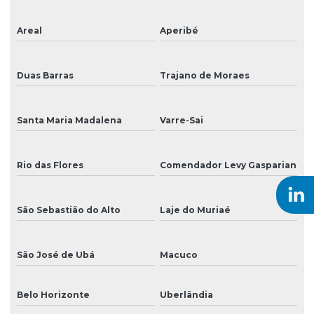
Tinta para impressão
Areal
Aperibé
Tinta para impressão em adesivos
Tinta para impressão digital
Duas Barras
Trajano de Moraes
Tinta para impressão digital solvente
Tinta para impressão em grandes formatos
Santa Maria Madalena
Varre-Sai
Tinta para impressão em lonas e tecidos
Rio das Flores
Comendador Levy Gasparian
Tinta para impressão de placas externas
Tinta para impressão de rótulos adesivos
São Sebastião do Alto
Laje do Muriaé
Tinta para impressão uv
São José de Ubá
Macuco
Tinta para impressão em vinil
Tinta para impressora
Belo Horizonte
Uberlândia
Tinta para mimaki